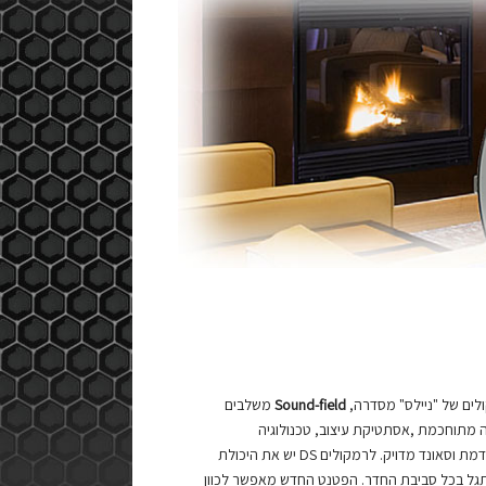
ים של "ניילס" מסדרה,
Sound-field
משלבים
 מתוחכמת ,אסתטיקת עיצוב, טכנולוגיה
מתקדמת וסאונד מדויק. לרמקולים DS יש את היכולת
ל בכל סביבת החדר. הפטנט החדש מאפשר לכוון