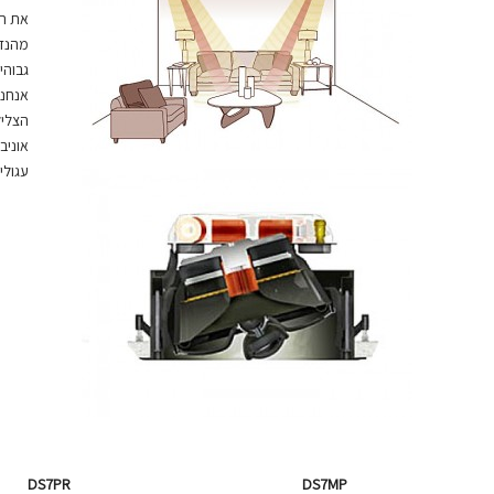
את הק
מהנדס
גבוהי
אנחנו
הצליל
אוניב
עגולי
DS7PR
DS7MP