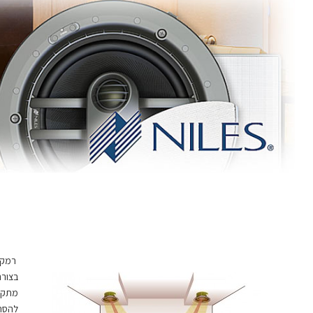
רמקול
בצורה
להסתג