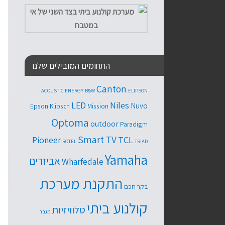
התחומים המובילים שלנו
Canton
ACOUSTIC ENERGY
B&W
ELIPSON
Niles
LED
Nuvo
Epson
Klipsch
Mission
Optoma
outdoor
Paradigm
Smart TV
TCL
Pioneer
ROTEL
TRIAD
Yamaha
אביזרים
Wharfedale
התקנת מערכת
בקר חכם
קולנוע ביתי
טלוויזיות
מגבר