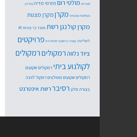
מולטי רום
מזרמי מדיה
סטריאו
מחירון
מקרן
מקרן מצגות
מצלמות אבטחה
נגן רשת
מקרן קול
סאנד בר
עיניות IR
פרויקטים
לשליטה
עמודי נירוסטה לטלוויזיה
רמקולים
רמקולים
ציוד נלווה
לקולנוע ביתי
רמקולים שקועים
רמקולים שקועים מומלצים
רמקול לגינה
רסיבר
רשת אינטרנט
בצורת סלע