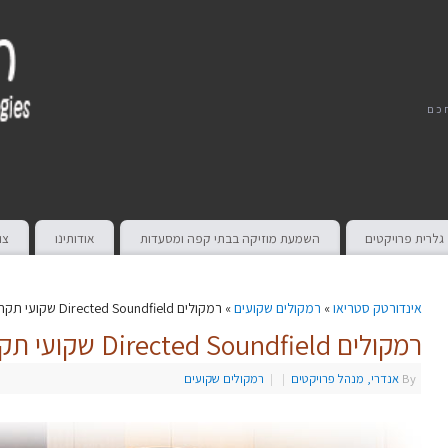
חכם
גלרית פרויקטים
השמעת מוזיקה בבתי קפה ומסעדות
אודותינו
צו
אינדורטק סטריאו
»
רמקולים שקועים
» רמקולים Directed Soundfield שקועי תקרה של Niles
רמקולים Directed Soundfield שקועי תקרה של Niles
By
אנדרי, מנהל פרויקטים
|
|
רמקולים שקועים