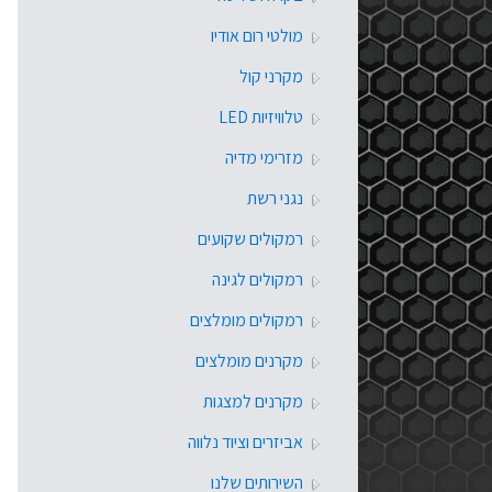
מולטי רום אודיו
מקרני קול
טלוויזיות LED
מזרימי מדיה
נגני רשת
רמקולים שקועים
רמקולים לגינה
רמקולים מומלצים
מקרנים מומלצים
מקרנים למצגות
אביזרים וציוד נלווה
השירותים שלנו