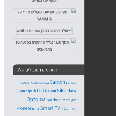
התחומים המובילים שלנו
Canton
ACOUSTIC ENERGY
B&W
ELIPSON
Niles
LED
Nuvo
Epson
Klipsch
Mission
Optoma
outdoor
Paradigm
Smart TV
TCL
Pioneer
ROTEL
TRIAD