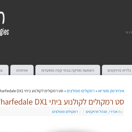
חכם
גלרית פרויקטים
השמעת מוזיקה בבתי קפה ומסעדות
אודותינו
צו
אינדורטק סטריאו
»
רמקולים מומלצים
» סט רמקולים לקולנוע ביתי Wharfedale DX1
סט רמקולים לקולנוע ביתי Wharfedale DX1
By
אנדרי, מנהל פרויקטים
|
|
רמקולים מומלצים