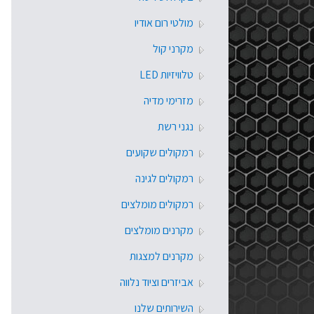
מולטי רום אודיו
מקרני קול
טלוויזיות LED
מזרימי מדיה
נגני רשת
רמקולים שקועים
רמקולים לגינה
רמקולים מומלצים
מקרנים מומלצים
מקרנים למצגות
אביזרים וציוד נלווה
השירותים שלנו