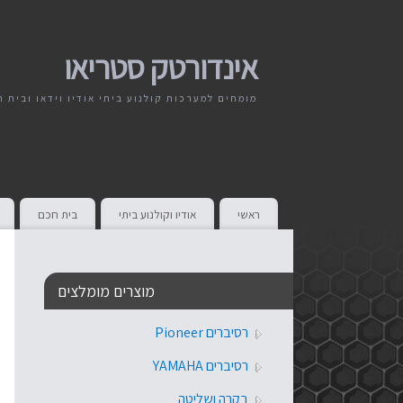
אינדורטק סטריאו
מומחים למערכות קולנוע ביתי אודיו וידאו ובית 
ראשי
אודיו וקולנוע ביתי
בית חכם
מוצרים מומלצים
רסיברים Pioneer
רסיברים YAMAHA
בקרה ושליטה