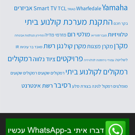
Yamaha
אביזרים
Smart TV
TCL
Wharfedale
TRIAD
התקנת מערכת קולנוע ביתי
בקר חכם
טלוויזיות
מולטי רום
מזרמי מדיה
מגבר סטריאו
מחירון
מצלמות אבטחה
מקרן
נגן רשת
מקרן קול
מקרן מצגות
סאנד בר
עיניות IR
פרויקטים
רמקולים
ציוד נלווה
לשליטה
עמודי נירוסטה לטלוויזיה
רמקולים לקולנוע ביתי
רמקולים שקועים
רמקולים שקועים
רסיבר
רשת אינטרנט
מומלצים
רמקול לגינה בצורת סלע