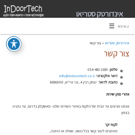
אינדורטק סטריאו
מומחים למערכות קולנוע ביתי אודיו וידאו ובית חכם
MENU
אינדורטק סטריאו
» צור קשר
צור קשר
טלפון
: 054-483-2180
דואר אלקטרוני
:
info@indoortech.co.il
כתובת לדואר
: יצחק רבין 4, בני עיי"ש, 6086000
אזורי מתן שירות
אנחנו מגיעים עד הבית של הלקוח באזורי השירות שלנו- מאשקלון בדרום, עד נתניה
בצפון
לקוח יקר
מוזמנים ליצור קשר בכל נושא, שאלה או הזמנה,