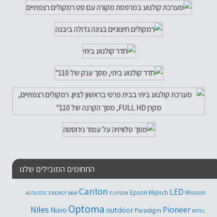
התחומים המובילים שלנו
Canton
LED
Epson
Klipsch
Mission
ACOUSTIC ENERGY
B&W
ELIPSON
Optoma
Niles
Pioneer
outdoor
Nuvo
Paradigm
ROTEL