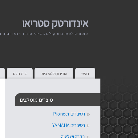
אינדורטק סטריאו
מומחים למערכות קולנוע ביתי אודיו וידאו ובית 
ראשי
אודיו וקולנוע ביתי
בית חכם
מוצרים מומלצים
רסיברים Pioneer
רסיברים YAMAHA
בקרה ושליטה