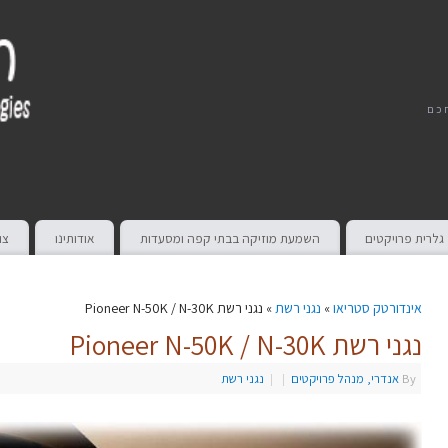
חכם
גלרית פרויקטים
השמעת מוזיקה בבתי קפה ומסעדות
אודותינו
צו
אינדורטק סטריאו
»
נגני רשת
» נגני רשת Pioneer N-50K / N-30K
נגני רשת Pioneer N-50K / N-30K
By
אנדרי, מנהל פרויקטים
|
|
נגני רשת