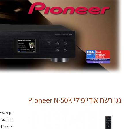
נגן רשת אודיופילי Pioneer N-50K
נגן מאפש
נייד, סמארטפונים Android
.- AirPlay