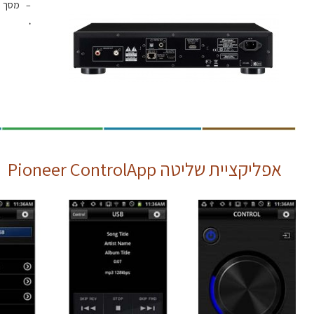
– מסך "2.5 להצגת מידע על הקבצ
.
אפליקציית שליטה Pioneer ControlApp