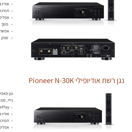
– אודיו ברזול
– תמיכה בקבצי או
– אפליקציית שליטה
– מסך "2.5 להצגת מידע על הקבצ
– אפשרות 
– ספק כו
נגן רשת אודיופילי Pioneer N-30K
נגן מאפש
נייד, סמארטפונים Android
.- AirPlay
– אודיו ברזול
– תמיכה בקבצי או
– אפליקציית שליטה