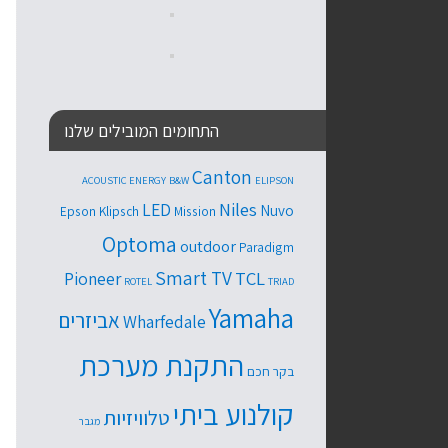
התחומים המובילים שלנו
Canton
ACOUSTIC ENERGY
B&W
ELIPSON
Niles
LED
Nuvo
Epson
Klipsch
Mission
Optoma
outdoor
Paradigm
Smart TV
TCL
Pioneer
ROTEL
TRIAD
Yamaha
אביזרים
Wharfedale
התקנת מערכת
בקר חכם
קולנוע ביתי
טלוויזיות
מגבר