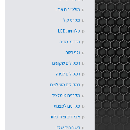
מולטי רום אודיו
מקרני קול
טלוויזיות LED
מזרימי מדיה
נגני רשת
רמקולים שקועים
רמקולים לגינה
רמקולים מומלצים
מקרנים מומלצים
מקרנים למצגות
אביזרים וציוד נלווה
השירותים שלנו