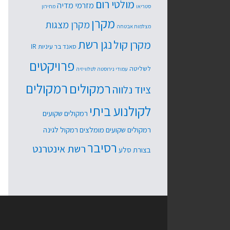
מולטי רום
מזרמי מדיה
סטריאו
מחירון
מקרן
מקרן מצגות
מצלמות אבטחה
נגן רשת
מקרן קול
סאנד בר
עיניות IR
פרויקטים
לשליטה
עמודי נירוסטה לטלוויזיה
רמקולים
רמקולים
ציוד נלווה
לקולנוע ביתי
רמקולים שקועים
רמקולים שקועים מומלצים
רמקול לגינה
רסיבר
רשת אינטרנט
בצורת סלע