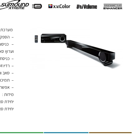
מערכת סאו
– הספק : 50W
וערוץ סאונד
– כניסת USB בחזית
– רדיו FM.
– סאב וופ
– תמיכה בפורמ
– אפשרות
מידות :
יחידת סאונד בר: 
יחידת סאב וופר/רס