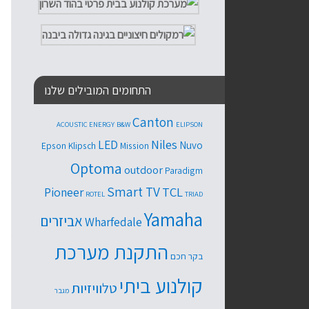
התחומים המובילים שלנו
Canton
ACOUSTIC ENERGY
B&W
ELIPSON
Niles
LED
Nuvo
Epson
Klipsch
Mission
Optoma
outdoor
Paradigm
Smart TV
TCL
Pioneer
ROTEL
TRIAD
Yamaha
אביזרים
Wharfedale
התקנת מערכת
בקר חכם
קולנוע ביתי
טלוויזיות
מגבר