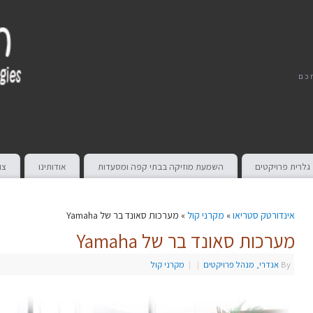
חכם
גלרית פרויקטים
השמעת מוזיקה בבתי קפה ומסעדות
אודותינו
צו
אינדורטק סטריאו
»
מקרני קול
» מערכות סאונד בר של Yamaha
מערכות סאונד בר של Yamaha
By
אנדרי, מנהל פרויקטים
|
|
מקרני קול