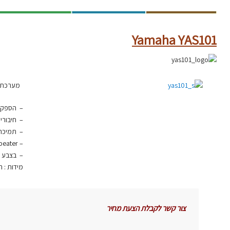
Yamaha YAS101
מערכת סאו
– הספק : 0W
– חיבורים
– תמיכה lby Digital, DTS
– TV IR remote repeater
– בצבע ל
מידות : ר-89, ג-10.7, ע-12.1 
צור קשר לקבלת הצעת מחיר