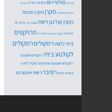
מולטי רום
מזרמי מדיה
סטריאו
מחירון
מקרן
מקרן מצגות
מצלמות אבטחה
נגן רשת
מקרן קול
סאנד בר
עיניות IR
פרויקטים
לשליטה
עמודי נירוסטה לטלוויזיה
רמקולים
רמקולים
ציוד נלווה
לקולנוע ביתי
רמקולים שקועים
רמקולים שקועים מומלצים
רמקול לגינה
רסיבר
רשת אינטרנט
בצורת סלע