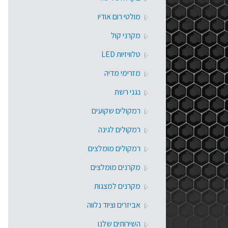
מולטי רום אודיו
מקרני קול
טלוויזיות LED
מזרימי מדיה
נגני רשת
רמקולים שקועים
רמקולים לגינה
רמקולים מומלצים
מקרנים מומלצים
מקרנים למצגות
אביזרים וציוד נלווה
השירותים שלנו