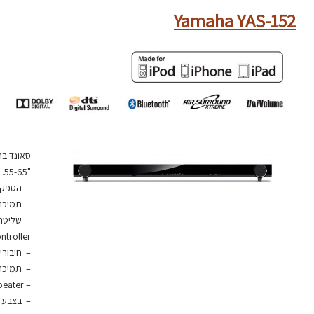
Yamaha YAS-152
"55-65.
– הספק: 90W, הגברה דיגיטל
– תמיכה בע
Controller של ha
– חיבורים
– תמיכה by Digital, DTS
– TV IR remote repeater
– בצבע ל