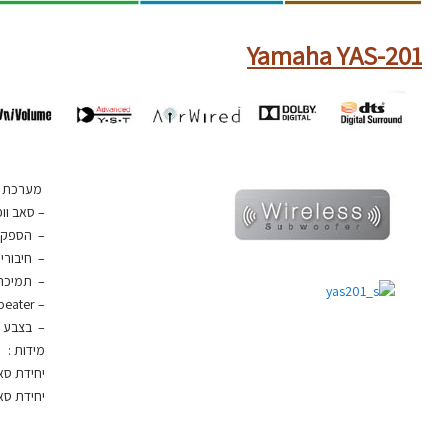
Yamaha YAS-201
מערכת סאו
– סאב וופר
– הספק : 10W
– חיבורים
– תמיכה lby Digital, DTS
– TV IR remote repeater
– בצבע ל
מידות :
יחידת סאונד בר: ר-.6
יחידת סאב וופר/ר