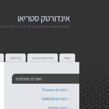
אינדורטק סטריאו
מומחים למערכות קולנוע ביתי אודיו וידאו ובית 
ראשי
אודיו וקולנוע ביתי
בית חכם
מוצרים מומלצים
רסיברים Pioneer
רסיברים YAMAHA
בקרה ושליטה