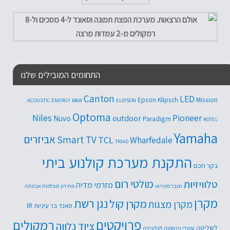
התחומים המובילים שלנו
Canton
LED
Epson
Klipsch
Mission
ACOUSTIC ENERGY
B&W
ELIPSON
Optoma
Niles
Pioneer
outdoor
Nuvo
Paradigm
ROTEL
Yamaha
אביזרים
Smart TV
TCL
Wharfedale
TRIAD
התקנת מערכת קולנוע ביתי
בקר חכם
טלוויזיות
מולטי רום
מזרמי מדיה
מגבר סטריאו
מחירון
מצלמות אבטחה
מקרן
נגן רשת
מקרן קול
מקרן מצגות
סאנד בר
עיניות IR
פרויקטים
רמקולים
ציוד נלווה
לשליטה
עמודי נירוסטה לטלוויזיה