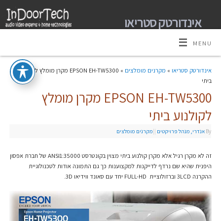
אינדורטק סטריאו
מומחים למערכות קולנוע ביתי אודיו וידאו ובית חכם
MENU
אינדורטק סטריאו
»
מקרנים מומלצים
» EPSON EH-TW5300 מקרן מומלץ לקולנוע
ביתי
EPSON EH-TW5300 מקרן מומלץ
לקולנוע ביתי
By
אנדרי, מנהל פרויקטים
|
|
מקרנים מומלצים
זה לא מקרן רגיל אלא מקרן קולנוע ביתי מצוין בקונטרסט ANSI1:35000 של חברת אפסון
היפנית שהיא שם נרדף לדייקנות למקצוענות כך גם התמונה אודות לטכנולוגיית
ההקרנה 3LCD וברזולוציית FULL-HD יחד עם סאונד ווידיאו 3D.