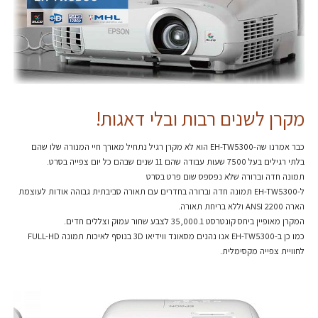
מקרן לשנים רבות ובלי דאגות!
כבר אמרנו שה-EH-TW5300 הוא לא מקרן רגיל נתחיל מאורך חיי המנורה שלו שהם
בלתי רגילים בעל 7500 שעות עבודה שהם 11 שנים שבהם כל יום צפייה בסרט.
תמונה חדה וברורה שלא נפספס שום פרט בסרט
ל-EH-TW5300 תמונה חדה וברורה בחדרים עם תאורה סביבתית גבוהה אודות לעוצמת
הארה 2200 ANSI וללא בריחת תאורה.
המקרן מאופיין ביחס קונטרסט 35,000.1 לצבע שחור עמוק וצללים חדים.
כמו כן ב-EH-TW5300 אנו נהנים מסאונד ווידיאו 3D בנוסף לאיכות תמונה FULL-HD
לחוויית צפייה מקסימלית.