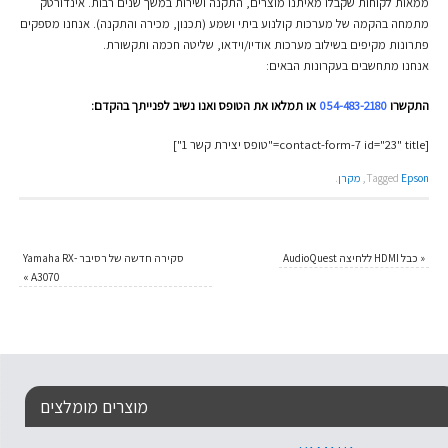
ממאות לקוחות שקבלו מאיתנו מוצרים, התקנה ושירות במשך שנים רבות. אינדורטק
מתמחה בהקמה של מערכות קולנוע ביתי ושמע (תכנון, מכירה והתקנה). אנחנו מספקים
פתרונות מקיפים בשילוב מערכות אודיו/וידאו, שליטה חכמה ותקשורת.
אנחנו מתחשבים בעקרונות הבאים:
התקשרו
054-483-2180
או תמלאו את הטופס ואנו נשיב לפנייתך בהקדם:
[contact-form-7 id="23" title="טופס יצירת קשר 1"]
Epson
Tagged
,
מקרן
.
«
כבל HDMI ללחיצה AudioQuest
סקירה חדשה של רסיבר Yamaha RX-
»
A3070
מוצרים מומלצים