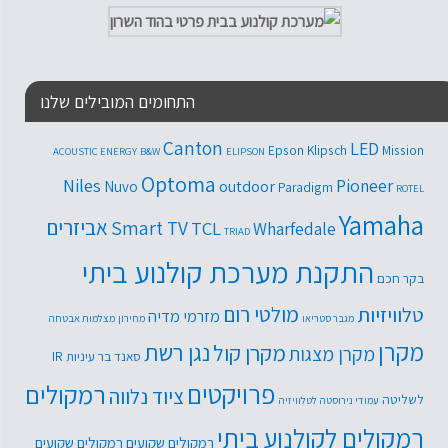
התחומים המובילים שלנו
Canton
LED
Epson
Klipsch
Mission
ACOUSTIC ENERGY
B&W
ELIPSON
Optoma
Niles
Pioneer
outdoor
Nuvo
Paradigm
ROTEL
Yamaha
אביזרים
Smart TV
TCL
Wharfedale
TRIAD
התקנת מערכת קולנוע ביתי
בקר חכם
טלוויזיות
מולטי רום
מזרמי מדיה
מגבר סטריאו
מחירון
מצלמות אבטחה
מקרן
נגן רשת
מקרן קול
מקרן מצגות
סאנד בר
עיניות IR
פרויקטים
רמקולים
ציוד נלווה
לשליטה
עמודי נירוסטה לטלוויזיה
רמקולים לקולנוע ביתי
רמקולים שקועים
רמקולים שקועים