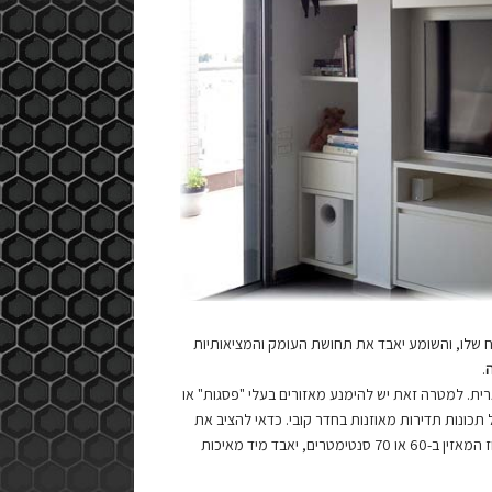
ח שלו, והשומע יאבד את תחושת העומק והמציאותיות
ה
.
רית. למטרה זאת יש להימנע מאזורים בעלי "פסגות" או
ונות תדירות מאוזנות בחדר קובי. כדאי להציב את
הסאב וופר בקירוב המרבי לחזית. אבל אפילו אם הותקן הסאב וופר יחיד נכון, אילו יזוז המאזין ב-60 או 70 סנטימטרים, יאבד מיד מאיכות