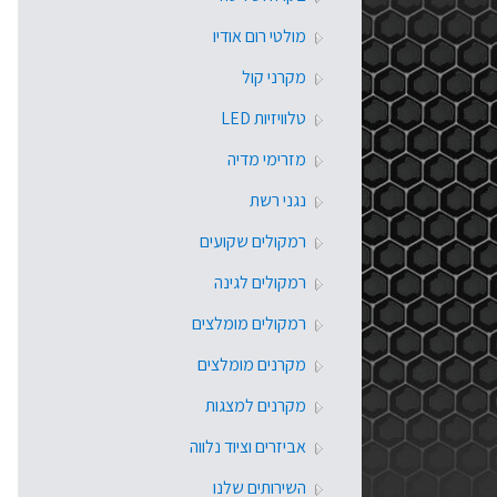
מולטי רום אודיו
מקרני קול
טלוויזיות LED
מזרימי מדיה
נגני רשת
רמקולים שקועים
רמקולים לגינה
רמקולים מומלצים
מקרנים מומלצים
מקרנים למצגות
אביזרים וציוד נלווה
השירותים שלנו