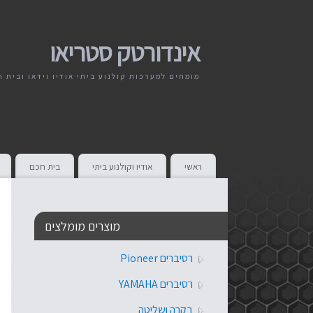
אינדורטק סטריאו
מומחים למערכות קולנוע ביתי אודיו וידאו ובית 
ראשי
אודיו וקולנוע ביתי
בית חכם
מוצרים מומלצים
רסיברים Pioneer
רסיברים YAMAHA
בקרה ושליטה