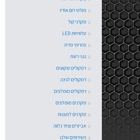
מולטי רום אודיו
מקרני קול
טלוויזיות LED
מזרימי מדיה
נגני רשת
רמקולים שקועים
רמקולים לגינה
רמקולים מומלצים
מקרנים מומלצים
מקרנים למצגות
אביזרים וציוד נלווה
השירותים שלנו