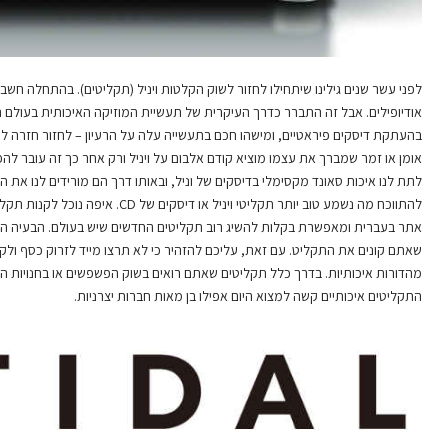
לפני עשר שנים גילינו שיתחילו לחזור לשוק הקלטות ויניל (תקליטים). בהתחלה חשבנ
אודיופילים. אבל זה התברר כדרך העיקרית של תעשיית המוזיקה האיכותית בעולם ה
בהעתקת דיסקים פיראטיים, ומישהו חכם בתעשייה עלה על הרעיון – לחזור חזרה לת
להתווכח מה נשמע טוב יותר תקליטי ויניל או דיסקים של CD. איפה נוכל לקנות תקליטי ויניל החדשים היום? למשל: חברת
אתר בעברית ומאפשרת בקלות להשיג רוב תקליטים החדשים שיש בעולם. הבעיה העי
שאתם קונים את התקליט. עם זאת, עליכם להזהיר כי לא תרצו מייד לזרוק כסף ולקנ
מהדורות איכותיות. בדרך כלל תקליטים שאתם רואים בשוק הפשפשים או בחנויות המו
התקליטים איכותיים קשה למצוא היום אפילו בן מאות חברות יצרניות.