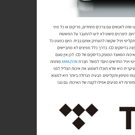
ו שזה לאנשים עם צרכים מיוחדים, פריקים או כל מיני
יום. היצרנים פשוט לא ידעו להתגבר על הפשטות
קליטי ויניל שקשה להעתיק אותם בבית. היום כמעט כל
אומן או זמר שמברך את עצמו מוציא קודם אלבום על ויניל ורק אחר כך זה עובר להפצה בדיסקים CD. בדרך כלל מפיצים לא מתביישים
לתת לנו איכות סאונד מקסימלי בדיסקים של וניל, ובאותו דרך הם מורידים לנו את האיכות הסאונד המופק בדיסקים של CD. לכן אין טעם
AMAZON
פותחה
קרית היא שלא תוכלו לשמוע את איכות הצליל לפני
ות פטיפון ותקליטים. הבעיה הגדולה ביותר היא למצוא
זרות לא מגיעים אפילו לקצה של האיכות. גם נגני