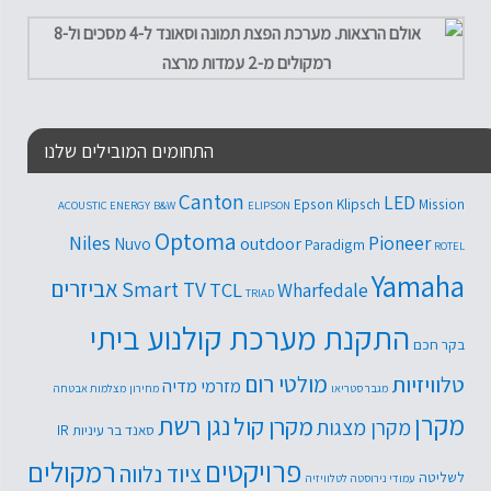
התחומים המובילים שלנו
Canton
LED
Epson
Klipsch
Mission
ACOUSTIC ENERGY
B&W
ELIPSON
Optoma
Niles
Pioneer
outdoor
Nuvo
Paradigm
ROTEL
Yamaha
אביזרים
Smart TV
TCL
Wharfedale
TRIAD
התקנת מערכת קולנוע ביתי
בקר חכם
טלוויזיות
מולטי רום
מזרמי מדיה
מגבר סטריאו
מחירון
מצלמות אבטחה
מקרן
נגן רשת
מקרן קול
מקרן מצגות
סאנד בר
עיניות IR
פרויקטים
רמקולים
ציוד נלווה
לשליטה
עמודי נירוסטה לטלוויזיה