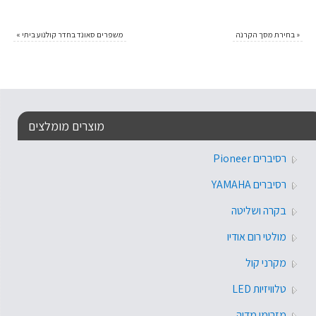
«
בחירת מסך הקרנה
משפרים סאונד בחדר קולנוע ביתי
»
מוצרים מומלצים
רסיברים Pioneer
רסיברים YAMAHA
בקרה ושליטה
מולטי רום אודיו
מקרני קול
טלוויזיות LED
מזרימי מדיה