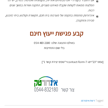
אם להסביר בקצרה – אנו מבטיחים אחריות, מקצועיות ואמינות. כמו כן, יש לנו
המלצות ממאות לקוחות שקבלו מאיתנו מוצרים, התקנה ושירות במשך שנים
רבות.
אינדורטק מתמחה בהקמה של מערכות בית חכם, תקשורת וקולנוע ביתי (תכנון,
מכירה והתקנה).
קבע פגישת ייעוץ חינם
באולם התצוגה שלנו: 054-483-2180
בלי שום התחייבות
[contact-form-7 id="23" title="טופס יצירת קשר 1"]
Tagged
רשת אינטרנט
.