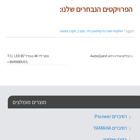
הפרויקטים הנבחרים שלנו:
Tagged
התקנת מערכת קולנוע ביתי
,
מקרן
,
מקרן מצגות
.
«
כבלים אודיו וידאו AudioQuest
מסך לד 4K בגודל "85 TCL LED
»
85H9500UDS
מוצרים מומלצים
רסיברים Pioneer
רסיברים YAMAHA
בקרה ושליטה