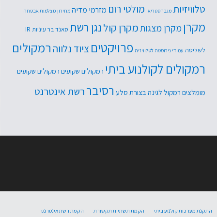
טלוויזיות
מולטי רום
מזרמי מדיה
מגבר סטריאו
מחירון
מצלמות אבטחה
מקרן
נגן רשת
מקרן קול
מקרן מצגות
סאנד בר
עיניות IR
פרויקטים
רמקולים
ציוד נלווה
לשליטה
עמודי נירוסטה לטלוויזיה
רמקולים לקולנוע ביתי
רמקולים שקועים
רמקולים שקועים
רסיבר
רשת אינטרנט
מומלצים
רמקול לגינה בצורת סלע
התקנת מערכות קולנוע ביתי
הקמת תשתיות תקשורת
הקמת רשת אינטרנט