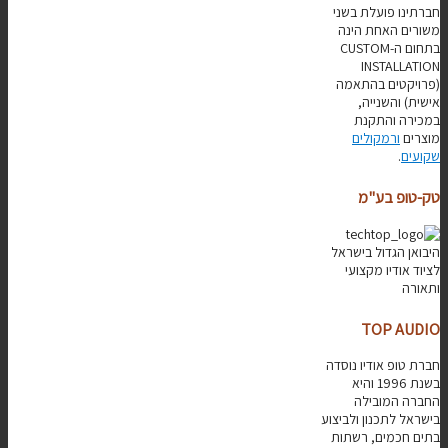
חברתינו פועלת בשני
משורים האחת הינה
בתחום ה-CUSTOM
INSTALLATION
(פרויקטים בהתאמה
אישית) והשנייה,
במכירה והתקנת
מוצרים
ורמקולים
שקועים
.
טק-טופ בע"מ
היבואן הגדול בישראל
לציוד אודיו מקצועי
ותאורה
TOP AUDIO
חברת טופ אודיו נוסדה
בשנת 1996 והיא
החברה המובילה
בישראל לתכנון ולביצוע
בתים חכמים, רשתות