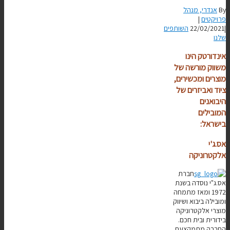
By
אנדרי, מנהל
פרויקטים
|
|
22/02/2021
השותפים
שלנו
אינדורטק הינו
משווק מורשה של
מוצרים ומכשירים,
ציוד ואביזרים של
היבואנים
המובילים
בישראל:
אס.ג'י
אלקטרוניקה
חברת
אס.ג"י נוסדה בשנת
1972 ומאז מתמחה
ומובילה ביבוא ושיווק
מוצרי אלקטרוניקה
בידורית ובית חכם.
החברה מתמקצעת