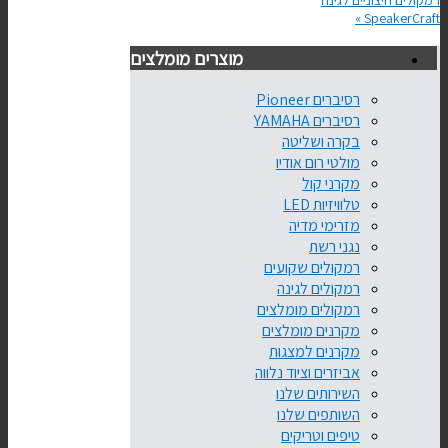
רמקולים חיצוניים לגינה
»
SpeakerCraft
מוצרים מומלצים
רסיברים Pioneer
רסיברים YAMAHA
בקרה ושליטה
מולטי רום אודיו
מקרני קול
טלוויזיות LED
מזרימי מדיה
נגני רשת
רמקולים שקועים
רמקולים לגינה
רמקולים מומלצים
מקרנים מומלצים
מקרנים למצגות
אביזרים וציוד נלווה
השירותים שלנו
השותפים שלנו
טיפים וטריקים