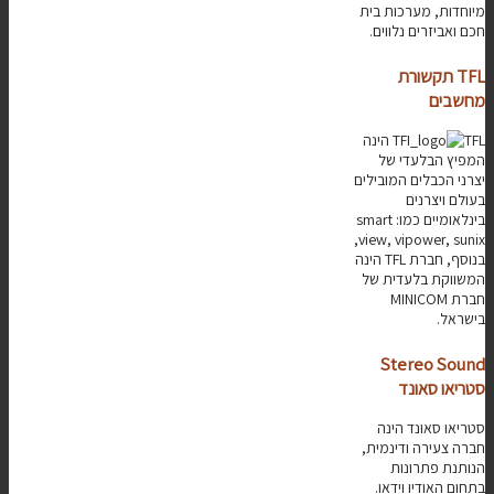
מיוחדות, מערכות בית
חכם ואביזרים נלווים.
TFL תקשורת
מחשבים
TFL
הינה
המפיץ הבלעדי של
יצרני הכבלים המובילים
בעולם ויצרנים
בינלאומיים כמו: smart
view, vipower, sunix,
בנוסף, חברת TFL הינה
המשווקת בלעדית של
חברת MINICOM
בישראל.
Stereo Sound
סטריאו סאונד
סטריאו סאונד הינה
חברה צעירה ודינמית,
הנותנת פתרונות
בתחום האודיו וידאו.