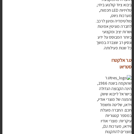
ביבוא ציוד קולנוע ביתי,
טלויזיות LED חכמות,
מערכות ניווט,
מולטימדיה ומיגון לרכב.
לחברה מוניטין אמינות
ושרות יציב ומקצועי
ביותר המבוסס על ידע
ונסיון רב שצברה במשך
כל שנות פעילותה.
ט.ר אלקטרו
סטריאו
ט.ר
שהוקמה בשנת 1986,
הינה הקבוצה הגדולה
בישראל לייבוא שיווק
והפצה של מוצרי אודיו,
וידאו, שליטה וחשמל
חכם. החברה פועלת
במספר קטגוריות
עיקריות: מוצרי אודיו
ווידאו, מערכות DJ,
מוצרים להתקנות