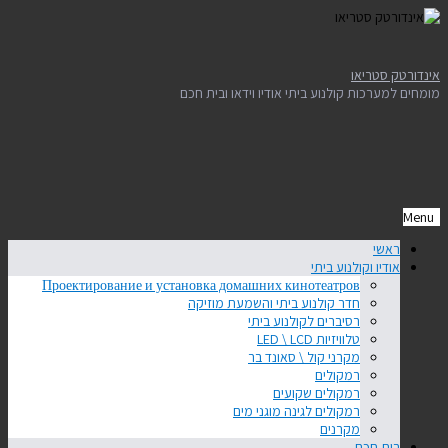
אינדורטק סטריאו
מומחים למערכות קולנוע ביתי אודיו וידאו ובית חכם
Menu
Skip
ראשי
to
אודיו וקולנוע ביתי
content
Проектирование и установка домашних кинотеатров
חדר קולנוע ביתי והשמעת מוזיקה
רסיברים לקולנוע ביתי
טלוויזיות LED \ LCD
מקרני קול \ סאונד בר
רמקולים
רמקולים שקועים
רמקולים לגינה מוגני מים
מקרנים
בית חכם