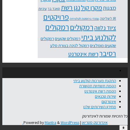
נגן רשת
מקרן קול
מצגות
סאנד בר
עיניות
פרויקטים
IR לשליטה
עמודי נירוסטה לטלוויזיה
רמקולים
רמקולים
ציוד נלווה
לקולנוע ביתי
רמקולים שקועים
רמקולים
שקועים מומלצים
רמקול לגינה בצורת סלע
רסיבר
רשת אינטרנט
התקנת מערכות קולנוע ביתי
הקמת תשתיות תקשורת
הקמת רשת אינטרנט
שירות טכנאים
אינטרקום
מחירון השירותים שלנו
כל הזכויות שמורות לאינדורטק
אינדורטק סטריאו
| Powered by
WordPress.
&
Mantra