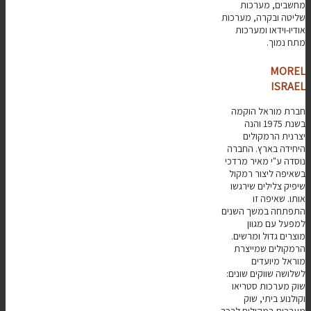
מחשבים, מערכות
שליטה ובקרה, מערכות
אודיו-וידאו ומערכות
מתח נמוך.
MOREL
ISRAEL
חברת מוראל הוקמה
בשנת 1975 והנה
יצרנית הרמקולים
היחידה בארץ. החברה
נוסדה ע"י מאיר מרדכי
בשאיפה ליצור רמקול
שיפיק צלילים שירגשו
אותו. שאיפה זו
התפתחה במשך השנים
למפעל עם מגוון
מוצרים גדול ומרשים.
הרמקולים שמייצרת
מוראל מיועדים
לשלושה שווקים שונים:
שוק מערכות סטריאו
וקולנוע ביתי, שוק