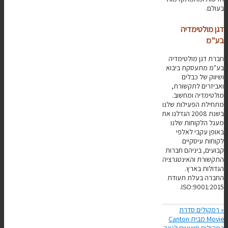
בעולם.
דגן מולטימדיה
בע"מ
חברת דגן מולטימדיה
בע"מ מתעסקת ביבוא
ושיווק של כבלים
ואביזרים לתקשורת,
מולטימדיה ומחשוב.
מתחילת הפעילות שלנו
בשנת 2008 הגדלנו את
מעגל הלקוחות שלנו
באופן עקבי לאלפי
לקוחות עיסקיים
קבועים, ביניהם חברות
התקשורת והאינטגרציה
הגדולות בארץ.
החברה בעלת תעודת
ISO:9001:2015.
«
רמקולים סדרת
Movie מבית Canton