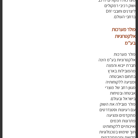
מערכות רמקולים לרכב
ושוק רכיבי רמקולים
ליצרנים וחובבי DIY
ברחבי העולם.
פולר מערכות
אלקטרוניות
בע"מ
פולר מערכות
אלקטרוניות בע"מ הינה
חברת ייבוא והפצה
מהמובילות בארץ
בתחום האבטחה
ומציעה ללקוחותיה
מגוון רחב של מוצרי
אבטחה ובטיחות
בישראל ובעולם.
פולר מובילה את השוק
עם רעיונות וסטנדרטים
מתקדמים ומציעה
פתרונות חכמים
ואיכותיים ללקוחותינו
תוך שימוש בטכנולוגיות
חדשות ומהמתקדמות