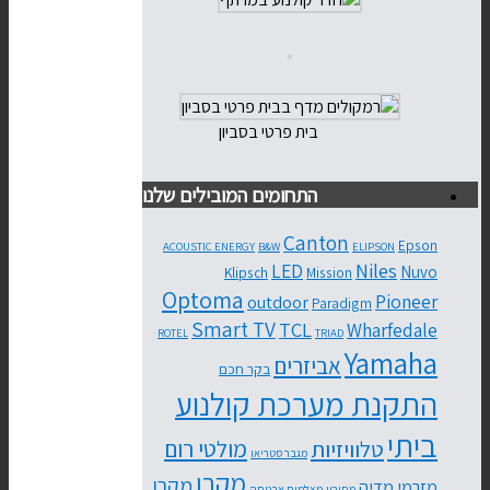
בית פרטי בסביון
התחומים המובילים שלנו
Canton
Epson
ACOUSTIC ENERGY
B&W
ELIPSON
Niles
LED
Nuvo
Klipsch
Mission
Optoma
Pioneer
outdoor
Paradigm
Smart TV
TCL
Wharfedale
ROTEL
TRIAD
Yamaha
אביזרים
בקר חכם
התקנת מערכת קולנוע
ביתי
טלוויזיות
מולטי רום
מגבר סטריאו
מקרן
מקרן
מזרמי מדיה
מחירון
מצלמות אבטחה