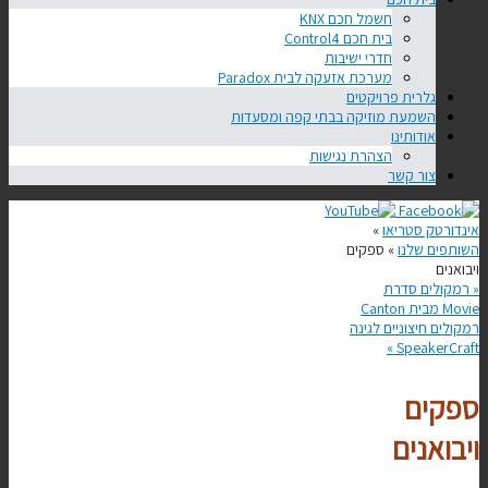
חשמל חכם KNX
בית חכם Control4
חדרי ישיבות
מערכת אזעקה לבית Paradox
גלרית פרויקטים
השמעת מוזיקה בבתי קפה ומסעדות
אודותינו
הצהרת נגישות
צור קשר
אינדורטק סטריאו
»
השותפים שלנו
» ספקים
ויבואנים
«
רמקולים סדרת
Movie מבית Canton
רמקולים חיצוניים לגינה
»
SpeakerCraft
ספקים
ויבואנים