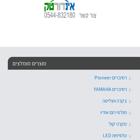
מוצרים מומלצים
רסיברים Pioneer
רסיברים YAMAHA
בקרה ושליטה
מולטי רום אודיו
מקרני קול
טלוויזיות LED