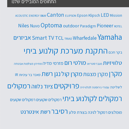
התחומים המובילים שלנו
Canton
LED
Epson
Klipsch
Mission
ACOUSTIC ENERGY
B&W
ELIPSON
Optoma
Niles
Pioneer
outdoor
Nuvo
Paradigm
ROTEL
Yamaha
אביזרים
Smart TV
TCL
Wharfedale
TRIAD
התקנת מערכת קולנוע ביתי
בקר חכם
טלוויזיות
מולטי רום
מזרמי מדיה
מגבר סטריאו
מחירון
מצלמות אבטחה
מקרן
נגן רשת
מקרן קול
מקרן מצגות
סאנד בר
עיניות IR
פרויקטים
רמקולים
ציוד נלווה
לשליטה
עמודי נירוסטה לטלוויזיה
רמקולים לקולנוע ביתי
רמקולים שקועים
רמקולים שקועים
רסיבר
רשת אינטרנט
מומלצים
רמקול לגינה בצורת סלע