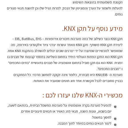
הקטנת משמעותית בהוצאות השימוש.
להעלות ולשמור על הערך והמוניטין של הנכס, למרות הגיל שלו וכן להשגת תנאי מגורים
נוחים.
מידע נוסף על תקן KNX.
תקן KNX נוצר כשילוב של כמה מערכות חיבורים אירופאיות – EIB, BatIBus, EHS –
ליצירת תקן KNX משותף. תקן KNX מאחד עשרות יצרני ציוד אלקטרוני באירופה, מה
שמאפשר למכשירים שמיוצרו על ידי יצרנים שונים יכולים להשתלב בהתקנת KNX אחת.
תקן KNX הוא התקן הפתוח העולמי היחיד בתחום השליטה במספר קבוצות של מבנים בו
זמנית. KNX הוא גם תקן מוביל בתחום אוטומציה של מבנים בתעשיית "בתים החכמים"
ו-"מבנים החכמים".
מערכת ה- KNX/EIB היא מבוזרת, כלומר אינה זקוקה למחשב מרכזי. כל המתקנים
בבניין מחוברים לכבל תקשורת אחד וזוג חוטים שמעביר את האותות.
מכשירי ה-KNX שלנו יעזרו לכם :
להפעיל מערכת בקרה אוטומטית על מערכות החשמל הביתית, בהתאם לשעה,
יום בשבוע, עונות השנה, תנאי מזג האוויר או תנאים חיצוניים אחרים.
לחסוך בחשמל.
ליצור תנאים נוחים במיוחד לתוך המבנה.