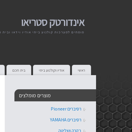
אינדורטק סטריאו
מומחים למערכות קולנוע ביתי אודיו וידאו ובית 
ראשי
אודיו וקולנוע ביתי
בית חכם
מוצרים מומלצים
רסיברים Pioneer
רסיברים YAMAHA
בקרה ושליטה