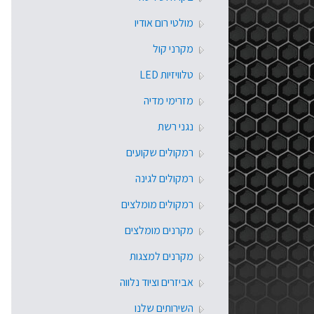
מולטי רום אודיו
מקרני קול
טלוויזיות LED
מזרימי מדיה
נגני רשת
רמקולים שקועים
רמקולים לגינה
רמקולים מומלצים
מקרנים מומלצים
מקרנים למצגות
אביזרים וציוד נלווה
השירותים שלנו