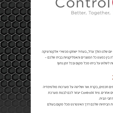
יום שלנו הולך וגדל, בעתיד ישחקו מכשירי אלקטרוניקה
מוביל שיאפשר שיתוף פעולה בין כמעט כל המוצרים והאפליקציות בבית שלכם –
לשלוט על ביתו מכל מקום ובכל זמן נתון!
פקת פיתרונות לבתים חכמים, בקרת אור ושליטה על מערכות מולטימדיה
רב-חדריות, וכן מספקת תוכנות ודרייברים למגוון רחב של מערכות תואמות של יצרנים אחרים. ציוד Control4 יעזור לכם לבנות מערכת
חבי הבית.
שר לכם לשלוט על המערכות הביתיות שלכם דרך האינטרנט מכל מקום בעולם