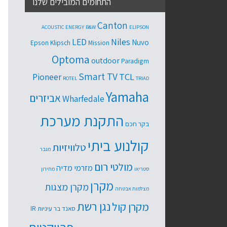
התחומים המובילים שלנו
Canton
ACOUSTIC ENERGY
B&W
ELIPSON
Niles
LED
Nuvo
Epson
Klipsch
Mission
Optoma
outdoor
Paradigm
Smart TV
TCL
Pioneer
ROTEL
TRIAD
Yamaha
אביזרים
Wharfedale
התקנת מערכת
בקר חכם
קולנוע ביתי
טלוויזיות
מגבר
מולטי רום
מזרמי מדיה
סטריאו
מחירון
מקרן
מקרן מצגות
מצלמות אבטחה
נגן רשת
מקרן קול
סאנד בר
עיניות IR