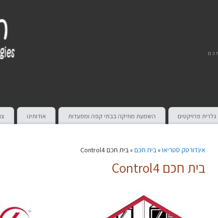
חכם
גלרית פרויקטים
השמעת מוזיקה בבתי קפה ומסעדות
אודותינו
צו
אינדורטק סטריאו
»
בית חכם
» בית חכם Control4
בית חכם Control4