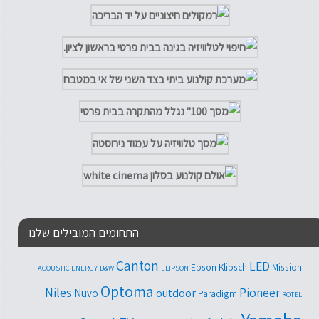
התחומים המובילים שלנו
Canton
LED
Epson
Klipsch
Mission
ACOUSTIC ENERGY
B&W
ELIPSON
Optoma
Niles
Pioneer
outdoor
Nuvo
Paradigm
ROTEL