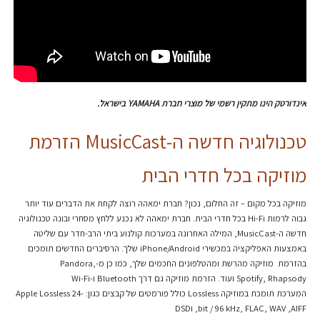
אינדורטק הינו מתקין רשמי של מוצרי חברת YAMAHA בישראל.
טכנולוגיה חדשה ה-MusicCast הזרמת
מוזיקה בכל חדרי הבית
מוזיקה בכל מקום – זה החלום, נכון? חברת ימאהה רוצה לקחת את הדברים עוד יותר
גבוה לרמות Hi-Fi בכל חדרי הבית. חברת ימאהה לא נכנע ללחץ מסחרי ובונה טכנולוגיה
חדשה ה-MusicCast, המילה האחרונה במערכות קולנוע ביתי הרב-חדר עם שליטה
באמצעות האפליקציה במכשירי iPhone/Android שלך. הרסיברים החדשים תומכים
בהזרמת מוזיקה מהרשת ומהטלפונים החכמים שלך, כמו כן מ-Pandora,
Spotify, Rhapsody ועוד. הזרמת מוזיקה גם דרך Bluetooth ו-Wi-Fi
המערכת תומכת במוזיקה Lossless כולל פורמטים של קבצים כגון: Apple Lossless 24-
bit / 96 kHz, FLAC, WAV ,AIFF, וDSD