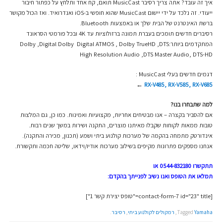
איך זה עובד? אתה צריך רסיבר MusicCast תואם, קח אחד ותלחץ על כפתור חיבור
ייעודי. זה נלכד על ידי יישום MusicCast שהוא חופשי ב-iOS ואנדרואיד. ואז הכול מקושר
ברשת האינטרנט של הבית שלך או באמצעות Bluetooth.
רסיברים חדשים תומכים בעברת תמונה ברזולוציות עד 4K ובכל פורמטי הסראונד
המתקדמים ביותר:Dolby ,Digital Dolby Digital ATMOS , Dolby TrueHD ,DTS
High Resolution Audio ,DTS Master Audio, DTS-HD
דגמים חדשים בעלי MusicCast :
←
RX-V485, RX-V585, RX-V685
למה שתבחרו בנו?
אם להסביר בקצרה – אנו מבטיחים אחריות, מקצועיות ואמינות. כמו כן, גם המלצות
טובות ממאות לקוחות שקבלו מאיתנו מוצרים, התקנה ושירות במשך שנים רבות.
אינדורטק מתמחה בהקמה של מערכות קולנוע ביתי ושמע (תכנון, מכירה והתקנה).
אנחנו מספקים פתרונות מקיפים בשילוב מערכות אודיו/וידאו, שליטה חכמה ותקשורת.
תתקשרו 0544-832180 או
תמלאו את הטופס ואנו נשיב לפנייתך בהקדם:
[contact-form-7 id="23" title="טופס יצירת קשר 1"]
Yamaha
Tagged
,
רמקולים לקולנוע ביתי
,
רסיבר
.