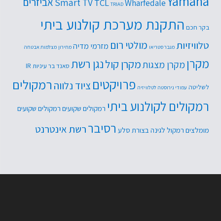
Yamaha
אביזרים
Smart TV
TCL
Wharfedale
TRIAD
התקנת מערכת קולנוע ביתי
בקר חכם
טלוויזיות
מולטי רום
מזרמי מדיה
מגבר סטריאו
מחירון
מצלמות אבטחה
מקרן
נגן רשת
מקרן קול
מקרן מצגות
סאנד בר
עיניות IR
פרויקטים
רמקולים
ציוד נלווה
לשליטה
עמודי נירוסטה לטלוויזיה
רמקולים לקולנוע ביתי
רמקולים שקועים
רמקולים שקועים
רסיבר
רשת אינטרנט
מומלצים
רמקול לגינה בצורת סלע