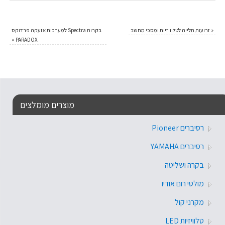
«
זרועות תלייה לטלוויזיות ומסכי מחשב
בקרות Spectra למערכות אזעקה פרדוקס
»
PARADOX
מוצרים מומלצים
רסיברים Pioneer
רסיברים YAMAHA
בקרה ושליטה
מולטי רום אודיו
מקרני קול
טלוויזיות LED