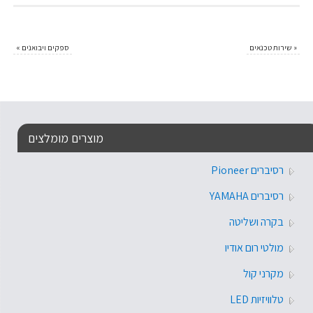
«
שירות טכנאים
ספקים ויבואנים
»
מוצרים מומלצים
רסיברים Pioneer
רסיברים YAMAHA
בקרה ושליטה
מולטי רום אודיו
מקרני קול
טלוויזיות LED