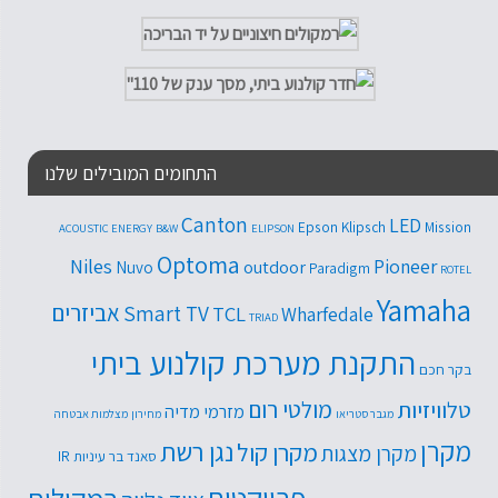
התחומים המובילים שלנו
Canton
LED
Epson
Klipsch
Mission
ACOUSTIC ENERGY
B&W
ELIPSON
Optoma
Niles
Pioneer
outdoor
Nuvo
Paradigm
ROTEL
Yamaha
אביזרים
Smart TV
TCL
Wharfedale
TRIAD
התקנת מערכת קולנוע ביתי
בקר חכם
טלוויזיות
מולטי רום
מזרמי מדיה
מגבר סטריאו
מחירון
מצלמות אבטחה
מקרן
נגן רשת
מקרן קול
מקרן מצגות
סאנד בר
עיניות IR