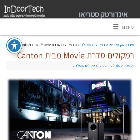
אינדורטק סטריאו
מומחים למערכות קולנוע ביתי אודיו וידאו ובית חכם
MENU
אינדורטק סטריאו
»
רמקולים מומלצים
» רמקולים סדרת Movie מבית Canton
רמקולים סדרת Movie מבית Canton
By
אנדרי, מנהל פרויקטים
|
|
רמקולים מומלצים