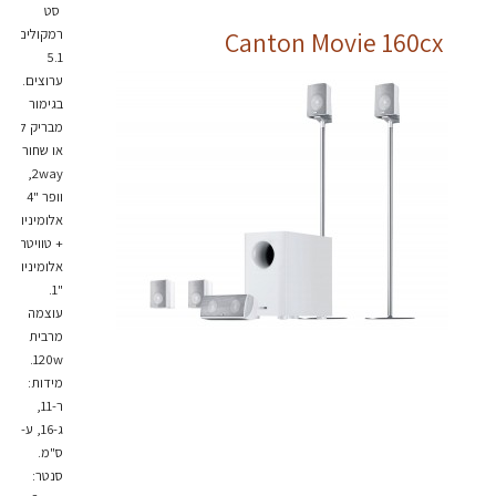
סט
רמקולים
Canton Movie 160cx
5.1
ערוצים.
בגימור
מבריק לבן
או שחור.
2way,
וופר "4
אלומיניום
+ טוויטר
אלומיניום
"1.
עוצמה
מרבית
120w.
מידות:
ר-11,
ג-16, ע-11
ס"מ.
סנטר: