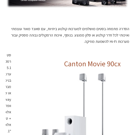
הסדרה מתמחה בסטים מושלמים למערכות קולנוע ביתיות, עם סאונד מאוד עוצמתי
ואיכותי לכל חדר קולנוע או סלון ממוצע. בנוסף, איכות הרמקולים גבוהה מספיק עבור
מערכות Hi-Fi להשמעת מוזיקה.
סט
רמקולים
Canton Movie 90cx
5.1
ערוצים.
בגימור
מבריק ל
או שחור.
2way,
וופר "3
אלומיניו
+ טוויטר
אלומיניו
"1.