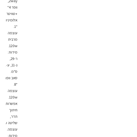
2way,
וופר 4"
+טוויטר
אלומיניום
"1.
עוצמה
מרבית
120w.
מידות:
ר-29,
ג-11, ע-11
ס"מ.
סאב וופר
"8.
עוצמה
120w.
אפשרות
חיתוך
תדר,
שליטה על
עוצמה.
מידות: