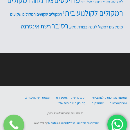
פרויקטים
רמקולים
ציוד נלווה
לשליטה
עמודי נירוסטה לטלוויזיה
רמקולים לקולנוע ביתי
רמקולים שקועים
רמקולים שקועים
רסיבר
רשת אינטרנט
מומלצים
רמקול לגינה בצורת סלע
התקנת מערכות קולנוע ביתי
הקמת תשתיות תקשורת
הקמת רשת אינטרנט
שירות טכנאים
אינטרקום
מחירון השירותים שלנו
כל הזכויות שמורות לאינדורטק
אינדורטק סטריאו
| Powered by
WordPress.
&
Mantra