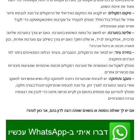
מאוד את איכות השמע.
– מיקום רמקולים:
יש לקבוע את המיקום האידיאלי של הרמקולים על מנת להבטיח פיזור
אחיד של הצליל בכל החלל. מומלץ להקפיד על עקרונות פסיכואקוסטיקה כדי לקבל
חוויית שמע אופטימלית.
– שליטה במערכת:
יש לחשוב על נוחות השימוש במערכת. האם יש צורך במערכת שליטה
מרכזית, אפליקציות לנייד, או שלט רחוק? האם יש צורך בשילוב עם מערכות אחרות, כגון
תאורה חכמה או ניהול אנרגיה?
– בחירת ציוד:
יש לבחור את הרמקולים, המגברים, והציוד הנלווה המתאימים ביותר לפי
הצרכים והתקציב.
מומלץ לשקול את האפשרות של מערכות רמקולים חכמות ואיכותיות שמציעות חיבוריות
עם מכשירים אחרים.
– מעקב ותחזוקה:
יש להבטיח שהמערכת ניתנת לתחזוקה קלה ושיש אפשרויות למעקב
אחרי ביצועי המערכת לאורך זמן. על מנת להבטיח שהפרויקט יתנהל בצורה חלקה,
מומלץ להתייעץ עם מומחים בתחום וכן לקיים פגישה איתנו כדי להבין את רצונותיו
וצרכיו הספציפיים.
אם יש לך שאלות נוספות או נושאים שאתה רוצה לדון בהם, אני כאן לעזור!