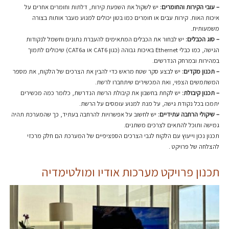
– עובי הקירות והחומרים:
יש לשקול את השפעת קירות, דלתות וחומרים אחרים על
איכות האות. קירות עבים או חומרים כמו בטון יכולים למנוע מעבר אותות בצורה
משמעותית.
– סוג הכבלים:
יש לבחור את הכבלים המתאימים להעברת נתונים וחשמל לנקודות
הגישה, כמו כבלי Ethernet באיכות גבוהה (כגון CAT6 או CAT6a) שיכולים לתמוך
במהירות ובמרחק הנדרשים.
– תכנון מקדים:
יש לבצע סקר שטח מראש כדי להבין את הצרכים של הלקוח, את מספר
המשתמשים הצפוי, ואת המכשירים שיתחברו לרשת.
– תכנון קיבולת:
יש לקחת בחשבון את קיבולת הרשת הנדרשת, כלומר כמה מכשירים
יתמכו בכל נקודת גישה, על מנת למנוע עומסים על הרשת.
– שיקולי הרחבה עתידיים:
יש לחשוב על אפשרויות להרחבה בעתיד, כך שהמערכת תהיה
גמישה ותוכל להתאים לצרכים משתנים.
תכנון נכון וייעוץ עם הלקוח לגבי הצרכים הספציפיים של המערכת הם חלק מרכזי
להצלחה של פרויקט .
תכנון פרויקט מערכות אודיו ומולטימדיה