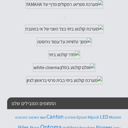
התחומים המובילים שלנו
Canton
LED
Epson
Klipsch
Mission
ACOUSTIC ENERGY
B&W
ELIPSON
Optoma
Niles
Pioneer
outdoor
Nuvo
Paradigm