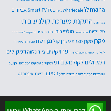
ROTEL
Yamaha
אביזרים
Smart TV
TCL
Wharfedale
TRIAD
התקנת מערכת קולנוע ביתי
בקר חכם
טלוויזיות
מולטי רום
מזרמי מדיה
מגבר סטריאו
מחירון
מצלמות אבטחה
מקרן
נגן רשת
מקרן קול
מקרן מצגות
סאנד בר
עיניות IR
פרויקטים
רמקולים
ציוד נלווה
לשליטה
עמודי נירוסטה לטלוויזיה
רמקולים לקולנוע ביתי
רמקולים שקועים
רמקולים שקועים
רסיבר
רשת אינטרנט
מומלצים
רמקול לגינה בצורת סלע