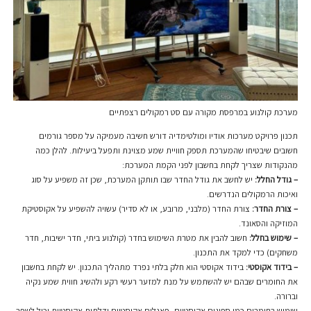
מערכת קולנוע במרפסת מקורה עם סט רמקולים רצפתיים
תכנון פרויקט מערכות אודיו ומולטימדיה דורש חשיבה מעמיקה על מספר גורמים
חשובים שיבטיחו שהמערכת תספק חוויית שמע מצוינת ותפעל ביעילות. להלן כמה
מהנקודות שצריך לקחת בחשבון לפני הקמת המערכת:
– גודל החלל:
יש לחשב את גודל החדר שבו תותקן המערכת, שכן זה משפיע על סוג
ואיכות הרמקולים הנדרשים.
– צורת החדר:
צורת החדר (מלבני, מרובע, או לא סדיר) עשויה להשפיע על אקוסטיקת
המוזיקה והסאונד.
– שימוש בחלל:
חשוב להבין את מטרת השימוש בחדר (קולנוע ביתי, חדר ישיבות, חדר
משחקים) כדי למקד את התכנון.
– בידוד אקוסטי:
בידוד אקוסטי הוא חלק בלתי נפרד מתהליך התכנון. יש לקחת בחשבון
את החומרים שבהם יש להשתמש על מנת למזער רעשי רקע ולהשיג חווית שמע נקיה
וברורה.
שימוש בחומרים כמו ספוגים אקוסטיים, פאנלים אקוסטיים ודלתות אקוסטיות יכול לשפר