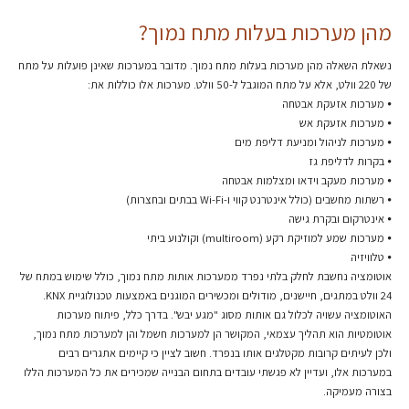
מהן מערכות בעלות מתח נמוך?
נשאלת השאלה מהן מערכות בעלות מתח נמוך. מדובר במערכות שאינן פועלות על מתח
של 220 וולט, אלא על מתח המוגבל ל-50 וולט. מערכות אלו כוללות את:
⦁ מערכות אזעקת אבטחה
⦁ מערכות אזעקת אש
⦁ מערכות לניהול ומניעת דליפת מים
⦁ בקרות לדליפת גז
⦁ מערכות מעקב וידאו ומצלמות אבטחה
⦁ רשתות מחשבים (כולל אינטרנט קווי ו-Wi-Fi בבתים ובחצרות)
⦁ אינטרקום ובקרת גישה
⦁ מערכות שמע למוזיקת רקע (multiroom) וקולנוע ביתי
⦁ טלוויזיה
אוטומציה נחשבת לחלק בלתי נפרד ממערכות אותות מתח נמוך, כולל שימוש במתח של
24 וולט במתגים, חיישנים, מודולים ומכשירים המוגנים באמצעות טכנולוגיית KNX.
האוטומציה עשויה לכלול גם אותות מסוג "מגע יבש". בדרך כלל, פיתוח מערכות
אוטומטיות הוא תהליך עצמאי, המקושר הן למערכות חשמל והן למערכות מתח נמוך,
ולכן לעיתים קרובות מקטלגים אותו בנפרד. חשוב לציין כי קיימים אתגרים רבים
במערכות אלו, ועדיין לא פגשתי עובדים בתחום הבנייה שמכירים את כל המערכות הללו
בצורה מעמיקה.